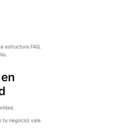
a estructura FAQ.
lo.
 en
d
oridad.
n tu negocio) vale