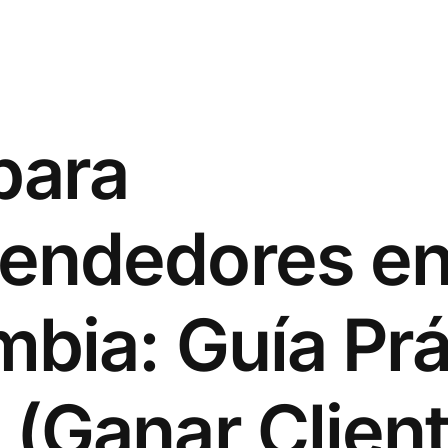
para
endedores e
bia: Guía Prá
(Ganar Clien