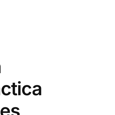
n
ctica
tes