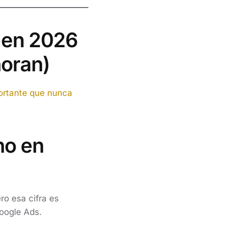
a en 2026
noran)
rtante que nunca
no en
ro esa cifra es
oogle Ads.