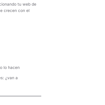
icionando tu web de
ue crecen con el
o lo hacen
es: ¿van a