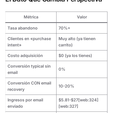
Métrica
Valor
Tasa abandono
70%+
Clientes en «purchase
Muy alto (ya tienen
intent»
carrito)
Costo adquisición
$0 (ya los tienes)
Conversión typical sin
0%
email
Conversión CON email
10-20%
recovery
Ingresos por email
$5.81-$27[web:324]
enviado
[web:327]