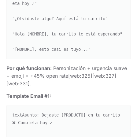
eta hoy ✓"

"¿Olvidaste algo? Aquí está tu carrito"

"Hola [NOMBRE], tu carrito te está esperando"

Por qué funcionan:
Personización + urgencia suave
+ emoji = +45% open rate[web:325][web:327]
[web:331].
Template Email #1:
text
Asunto: Dejaste [PRODUCTO] en tu carrito 
❌ Completa hoy ✓
