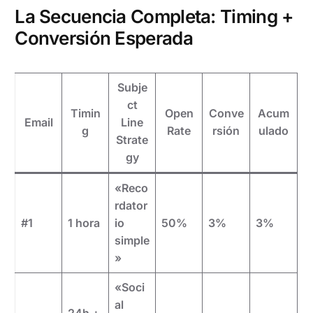
La Secuencia Completa: Timing +
Conversión Esperada
Subje
ct
Timin
Open
Conve
Acum
Email
Line
g
Rate
rsión
ulado
Strate
gy
«Reco
rdator
#1
1 hora
io
50%
3%
3%
simple
»
«Soci
al
24h +