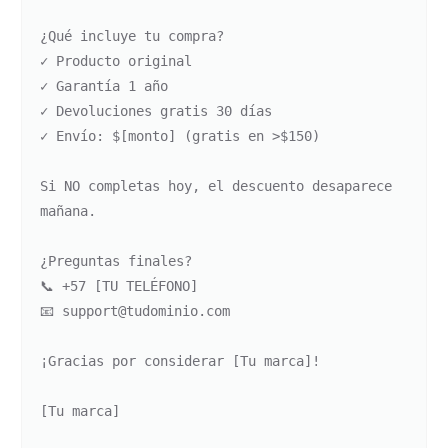
¿Qué incluye tu compra?

✓ Producto original

✓ Garantía 1 año

✓ Devoluciones gratis 30 días

✓ Envío: $[monto] (gratis en >$150)

Si NO completas hoy, el descuento desaparece 
mañana.

¿Preguntas finales?

📞 +57 [TU TELÉFONO]

📧 support@tudominio.com

¡Gracias por considerar [Tu marca]!

[Tu marca]
