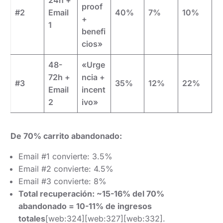
proof
#2
Email
40%
7%
10%
+
1
benefi
cios»
48-
«Urge
72h +
ncia +
#3
35%
12%
22%
Email
incent
2
ivo»
De 70% carrito abandonado:
Email #1 convierte: 3.5%
Email #2 convierte: 4.5%
Email #3 convierte: 8%
Total recuperación: ~15-16% del 70%
abandonado = 10-11% de ingresos
totales
[web:324][web:327][web:332].